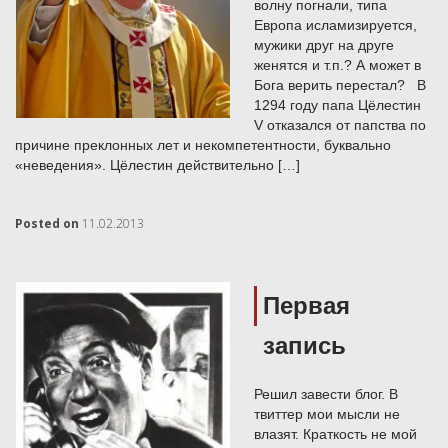
волну погнали, типа
Европа исламизируется,
мужики друг на друге
женятся и т.п.? А может в
Бога верить перестал? В
1294 году папа Цёлестин
V отказался от папства по
причине преклонных лет и некомпетентности, буквально
«неведения». Цёлестин действительно […]
Posted on
11.02.2013
Первая
запись
Решил завести блог. В
твиттер мои мысли не
влазят. Краткость не мой