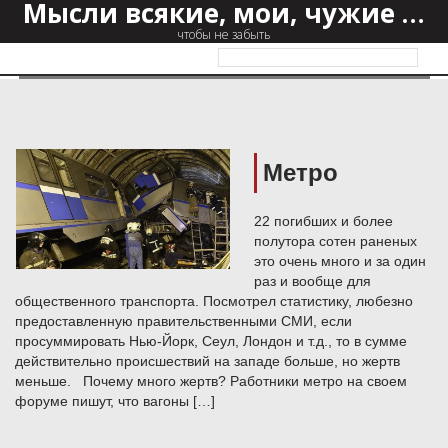
Мысли всякие, мои, чужие …
чтобы не забыть
Фильмы
Метро
Музыка
22 погибших и более
полутора сотен раненых
Юмор
это очень много и за один
Фильмы
раз и вообще для
общественного транспорта. Посмотрел статистику, любезно
предоставленную правительственными СМИ, если
Музыка
просуммировать Нью-Йорк, Сеул, Лондон и т.д., то в сумме
действительно происшествий на западе больше, но жертв
меньше. Почему много жертв? Работники метро на своем
Юмор
форуме пишут, что вагоны […]