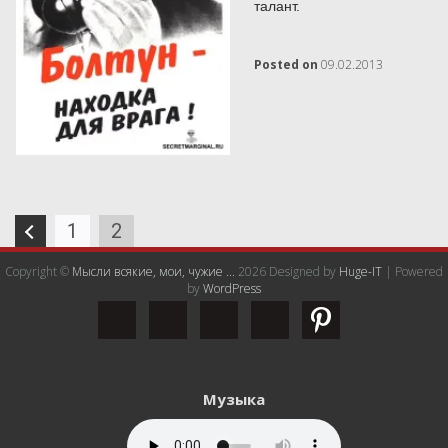
талант.
Posted on
09.02.2013
Навигация
1
2
по
записям
Copyright ©
Мысли всякие, мои, чужие ...
2026 Designed by
Huge-IT
| Powered
by
WordPress
Музыка